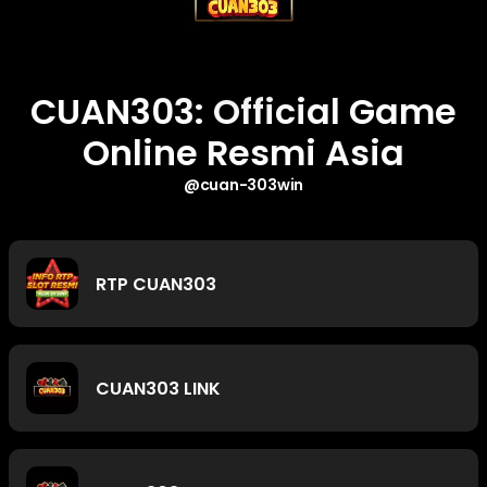
CUAN303: Official Game
Online Resmi Asia
@cuan-303win
RTP CUAN303
CUAN303 LINK