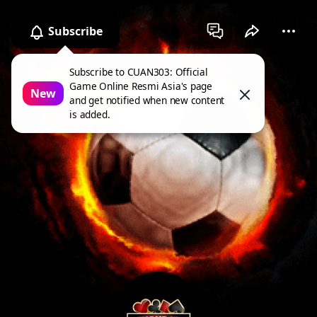
Subscribe
CUAN303: Official
...
Subscribe to CUAN303: Official
on direct.me
Game Online Resmi Asia's page
New
and get notified when new content
is added.