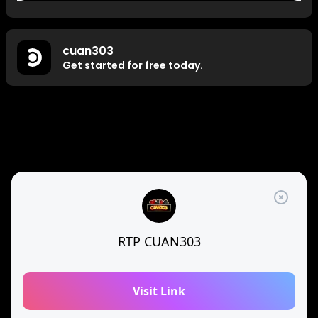
cuan303
Get started for free today.
RTP CUAN303
Visit Link
Direct.me
Create yours